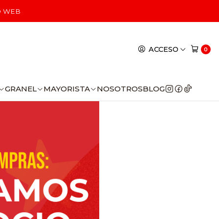
egocio
O WEB
pulsa tu negocio
ACCESO
0
GRANEL
MAYORISTA
NOSOTROS
BLOG