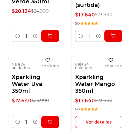
Verde 350ml
(surtida)
$20.134
$24.990
$17.640
$23.990
5.0
Cantidad
Cantidad
Caja 24
Caja 24
|
Xparkling
|
Xparkling
unidades
unidades
-26% DSCTO
-26% DSCTO
Xparkling
Xparkling
No disponible
Water Uva
Water Mango
350ml
350ml
$17.640
$17.640
$23.990
$23.990
5.0
Ver detalles
Cantidad