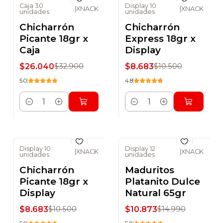
Caja 30
Display 10
|
XNACK
|
XNACK
unidades
unidades
-21% DSCTO
-17% DSCTO
Chicharrón
Chicharrón
Picante 18gr x
Express 18gr x
Caja
Display
$26.040
$8.683
$32.900
$10.500
5.0
4.8
Cantidad
Cantidad
Display 10
Display 12
|
XNACK
|
XNACK
unidades
unidades
-17% DSCTO
-27% DSCTO
Chicharrón
Maduritos
No disponible
Picante 18gr x
Platanito Dulce
Display
Natural 65gr
$8.683
$10.873
$10.500
$14.990