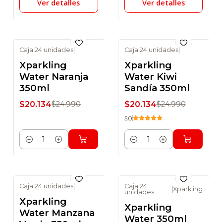
Ver detalles
Ver detalles
Caja 24 unidades
|
Caja 24 unidades
|
-19% DSCTO
-19% DSCTO
Xparkling
Xparkling
Water Naranja
Water Kiwi
350ml
Sandía 350ml
$20.134
$20.134
$24.990
$24.990
5.0
Cantidad
Cantidad
Caja 24 unidades
|
Caja 24
|
Xparkling
unidades
-19% DSCTO
-26% DSCTO
Xparkling
Xparkling
Water Manzana
Water 350ml