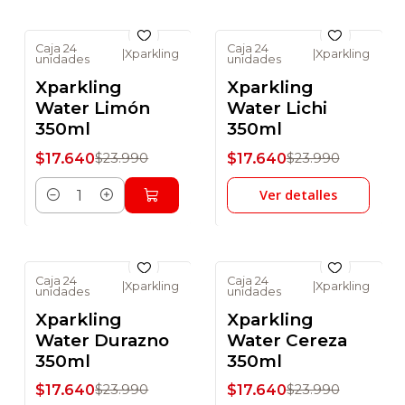
Caja 24
Caja 24
|
Xparkling
|
Xparkling
unidades
unidades
-26% DSCTO
-26% DSCTO
Xparkling
Xparkling
No disponible
Water Limón
Water Lichi
350ml
350ml
$17.640
$17.640
$23.990
$23.990
Ver detalles
Cantidad
Caja 24
Caja 24
|
Xparkling
|
Xparkling
unidades
unidades
-26% DSCTO
-26% DSCTO
Xparkling
Xparkling
No disponible
Water Durazno
Water Cereza
350ml
350ml
$17.640
$17.640
$23.990
$23.990