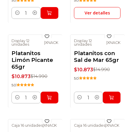
5.0
5.0
Ver detalles
Cantidad
Display 12
Display 12
|
XNACK
|
XNACK
unidades
unidades
-27% DSCTO
-27% DSCTO
Platanitos
Platanitos con
Limón Picante
Sal de Mar 65gr
65gr
$10.873
$14.990
$10.873
$14.990
5.0
5.0
Cantidad
Cantidad
Caja 16 unidades
|
XNACK
Caja 16 unidades
|
XNACK
-23% DSCTO
-23% DSCTO