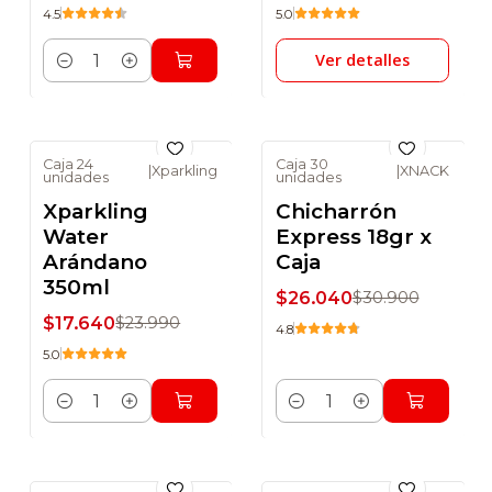
4.5
5.0
Ver detalles
Cantidad
Caja 24
Caja 30
|
Xparkling
|
XNACK
unidades
unidades
-26% DSCTO
-16% DSCTO
Xparkling
Chicharrón
Water
Express 18gr x
Arándano
Caja
350ml
$26.040
$30.900
$17.640
$23.990
4.8
5.0
Cantidad
Cantidad