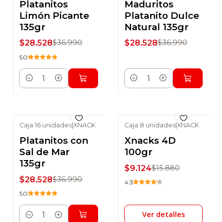
Platanitos
Maduritos
Limón Picante
Platanito Dulce
135gr
Natural 135gr
$28.528
$28.528
$36.990
$36.990
5.0
Cantidad
Cantidad
Caja 16 unidades
|
XNACK
Caja 8 unidades
|
XNACK
-23% DSCTO
-43% DSCTO
Platanitos con
Xnacks 4D
No disponible
Sal de Mar
100gr
135gr
$9.124
$15.880
$28.528
$36.990
4.3
5.0
Ver detalles
Cantidad