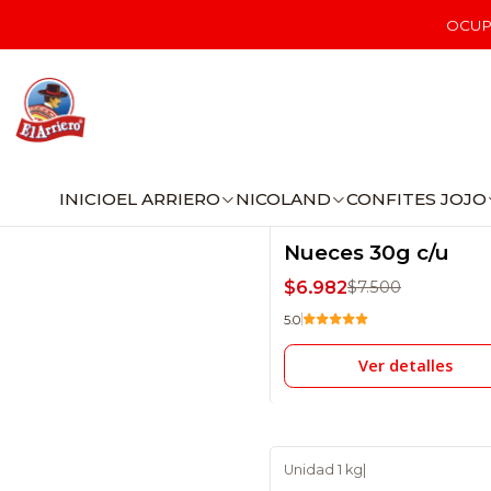
OCU
INICIO
EL ARRIERO
NICOLAND
CONFITES JOJO
Display 10 unidades
|
-7% DSCTO
Nueces 30g c/u
No disponible
$6.982
$7.500
5.0
Ver detalles
Unidad 1 kg
|
-13% DSCTO