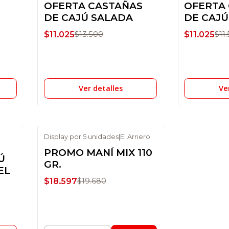
OFERTA CASTAÑAS
OFERTA
No disponible
No disponi
DE CAJÚ SALADA
DE CAJÚ 
$11.025
$11.025
$13.500
$11
Ver detalles
Ve
Display por 5 unidades
|
El Arriero
-6% DSCTO
PROMO MANÍ MIX 110
Ú
GR.
EL
$18.597
$19.680