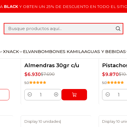
Inicio
Frutos secos
PA
BLACK
Y OBTEN UN 25% DE DESCUENTO EN TODO EL SITI
Frutos secos
XNACK
ELVAN
BOMBONES KAMILA
AGUAS Y BEBIDAS
Display 10 unidades
|
Display 10 un
-10% DSCTO
-7% DSCT
Almendras 30gr c/u
Pistacho
$6.930
$9.870
$7.690
$10
5.0
5.0
Cantidad
Cantidad
Display 10 unidades
|
Display 10 un
-18% DSCTO
-4% DSCT