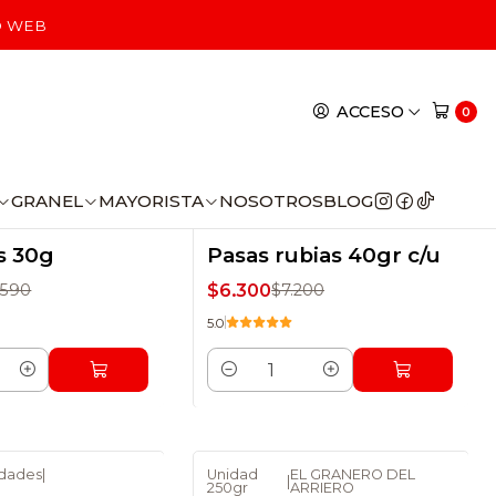
O WEB
ACCESO
0
GRANEL
MAYORISTA
NOSOTROS
BLOG
idades
|
Display 10 unidades
|
O
-13% DSCTO
s 30g
Pasas rubias 40gr c/u
$6.300
.590
$7.200
5.0
Cantidad
idades
|
Unidad
EL GRANERO DEL
|
250gr
ARRIERO
O
-25% DSCTO