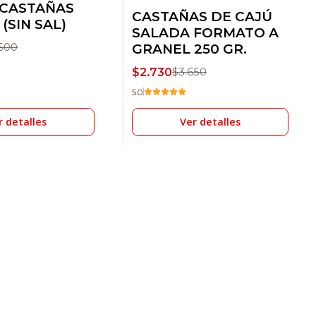
 CASTAÑAS
CASTAÑAS DE CAJÚ
ble
No disponible
(SIN SAL)
SALADA FORMATO A
.500
GRANEL 250 GR.
$2.730
$3.650
5.0
r detalles
Ver detalles