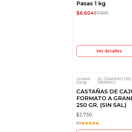
Pasas 1 kg
No disponible
$6.604
$7.600
Ver detalles
Unidad
EL GRANERO DEL
|
250gr
ARRIERO
No disponible
CASTAÑAS DE CAJ
FORMATO A GRAN
250 GR. (SIN SAL)
$2.730
5.0