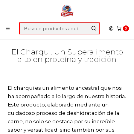
OCUPA
BLACK
Y OBTEN UN 25% DE DESCUENTO EN
C
TODO EL SITIO WEB
G
Inicio
Blog
El Charqui. Un Superalimento alto en proteína y
0
tradición
El Charqui. Un Superalimento
alto en proteína y tradición
El charqui es un alimento ancestral que nos
ha acompañado a lo largo de nuestra historia.
Este producto, elaborado mediante un
cuidadoso proceso de deshidratación de la
carne, no solo se destaca por su increíble
sabor y versatilidad, sino también por sus