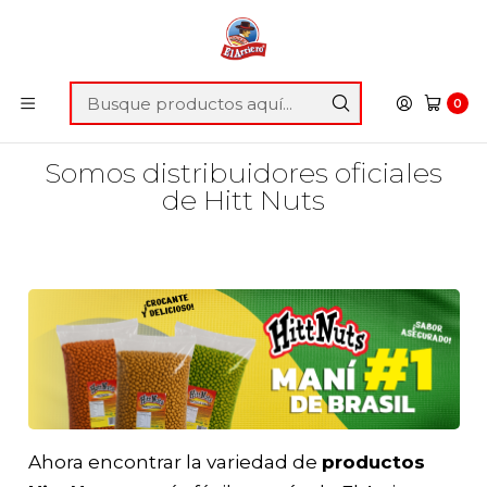
OCUPA
BLACK
Y OBTEN UN 25% DE DESCUENTO EN
C
TODO EL SITIO WEB
G
Inicio
Blog
Somos distribuidores oficiales de Hitt Nuts
0
Somos distribuidores oficiales
de Hitt Nuts
Ahora encontrar la variedad de
productos