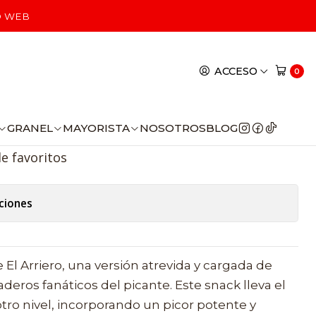
0gr
O WEB
ACCESO
0
y Blue 40gr
egar al Carro
Comprar ahora
GRANEL
MAYORISTA
NOSOTROS
BLOG
de favoritos
ciones
 El Arriero, una versión atrevida y cargada de
deros fanáticos del picante. Este snack lleva el
otro nivel, incorporando un picor potente y