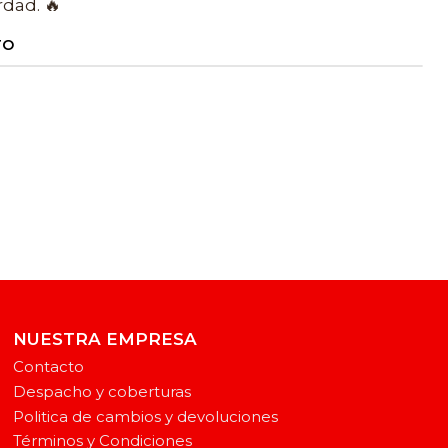
rdad. 🔥
TO
NUESTRA EMPRESA
Contacto
Despacho y coberturas
Politica de cambios y devoluciones
Términos y Condiciones