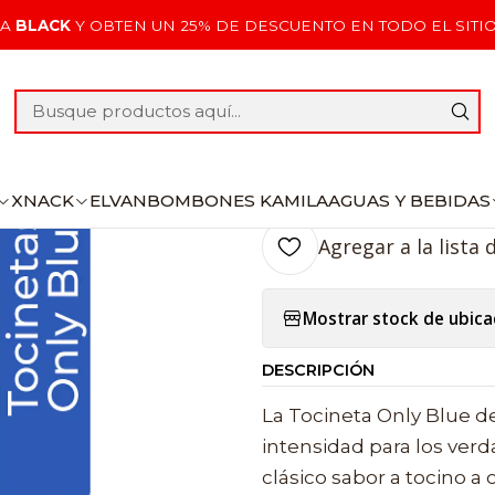
icio
Lo Nuevo
Lo nuevo de Arriero
Tocineta Only Blue 4
PA
BLACK
Y OBTEN UN 25% DE DESCUENTO EN TODO EL SITI
|
Tocineta Onl
Agr
Cantidad
XNACK
ELVAN
BOMBONES KAMILA
AGUAS Y BEBIDAS
Agregar a la lista 
Mostrar stock de ubica
DESCRIPCIÓN
La Tocineta Only Blue de
intensidad para los verda
clásico sabor a tocino a 